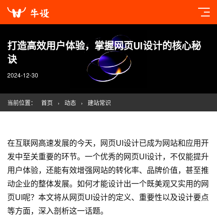
打造高效用户体验，掌握网页UI设计的核心秘
诀
2024-12-30
当前位置：
首页
›
动态
›
建站常识
在互联网高速发展的今天，网页UI设计已成为网站和应用开
发中至关重要的环节。一个优秀的网页UI设计，不仅能提升
用户体验，还能有效增强网站的转化率、品牌价值，甚至推
动企业的整体发展。如何才能设计出一个既美观又实用的网
页UI呢？本文将从网页UI设计的定义、重要性以及设计要点
等方面，深入剖析这一话题。