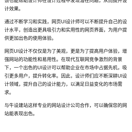
馈也能帮助设计师在设计过程中发现潜在问题，从而提升设
计效果。
通过不断学习和实践，网页UI设计师可以不断提升自己的设
计水平，创造出更具吸引力和实用性的网页界面，为用户提
供更加出色的使用体验。
网页UI设计不仅仅是为了美观，更是为了提高用户体验，增
强网站的功能性和易用性。在现代互联网竞争激烈的背景
下，一个出色的UI设计可以帮助企业在市场中占据先机，吸
引更多用户，提升转化率。因此，设计师们应不断深耕UI设
计领域，提升自己的设计能力，以满足日益变化的市场需
求。
与
牛设
建站这样专业的
网站设计公司
合作，可以确保您的网
站能表现出色。