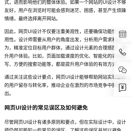
式，进而影响他们的整体体验。如果一个网站的UI设计不够
友好，用户在浏览时可能会感到迷茫、困惑，甚至产生烦躁
情绪，最终选择离开网站。
因此，网页UI设计不仅要注重美观性，还要确保功能性与易
用性。设计师需要从用户的角度出发，分析用户需求和行
为，精准定位目标用户群体，通过设计元素的合理搭配，提
升用户体验。比如，页面加载速度的优化、智能化的表单填
写、方便的搜索功能等，都是提升用户体验的有效方式。
通过关注这些设计要点，网页UI设计能够帮助网站实现更好
的用户留存与转化率，推动企业在激烈的市场竞争中脱颖而
出。
网页UI设计的常见误区及如何避免
尽管网页UI设计有诸多原则和要点，但在实际设计中，设计
师仍然可能犯一些常见的误区。了解这些误区并加以避免，