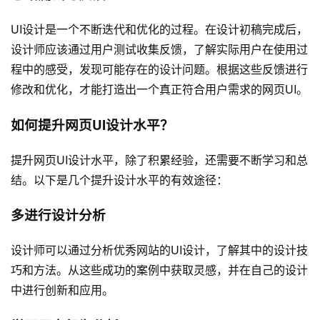
UI设计是一个不断迭代和优化的过程。在设计初稿完成后，
设计师应该通过用户测试收集反馈，了解实际用户在使用过
程中的感受，发现可能存在的设计问题。根据这些反馈进行
修改和优化，才能打造出一个真正符合用户需求的网页UI。
如何提升网页UI设计水平？
提升网页UI设计水平，除了积累经验，还需要不断学习和总
结。以下是几个提升设计水平的有效途径：
多进行设计分析
设计师可以通过分析优秀网站的UI设计，了解其中的设计技
巧和方法。从这些成功的案例中获取灵感，并在自己的设计
中进行创新和应用。