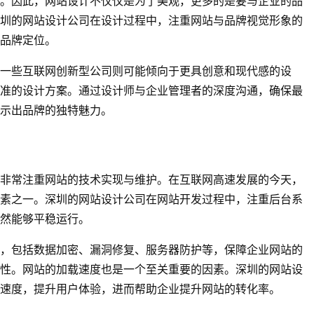
。因此，网站设计不仅仅是为了美观，更多的是要与企业的品
圳的网站设计公司在设计过程中，注重网站与品牌视觉形象的
品牌定位。
一些互联网创新型公司则可能倾向于更具创意和现代感的设
准的设计方案。通过设计师与企业管理者的深度沟通，确保最
示出品牌的独特魅力。
非常注重网站的技术实现与维护。在互联网高速发展的今天，
素之一。深圳的网站设计公司在
网站开发
过程中，注重后台系
然能够平稳运行。
，包括数据加密、漏洞修复、服务器防护等，保障企业网站的
性。网站的加载速度也是一个至关重要的因素。深圳的网站设
速度，提升用户体验，进而帮助企业提升网站的转化率。