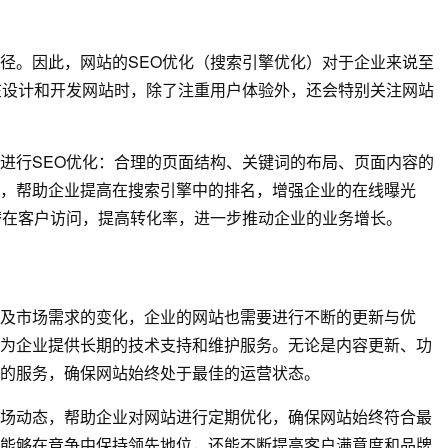
径。因此，网站的SEO优化（搜索引擎优化）对于企业来说至
在设计和开发网站时，除了注重用户体验外，还会特别关注网站
进行SEO优化：合理的页面结构、关键词的布局、页面内容的
，帮助企业提高在搜索引擎中的排名，增强企业的在线曝光
潜在客户访问，提高转化率，进一步推动企业的业务增长。
及市场需求的变化，企业的网站也需要进行不断的更新与优
为企业提供长期的技术支持和维护服务。无论是内容更新、功
业的服务，确保网站始终处于最佳的运营状态。
场动态，帮助企业对网站进行定期优化，确保网站始终符合最
能够在竞争中保持领先地位，还能不断提高客户满意度和品牌