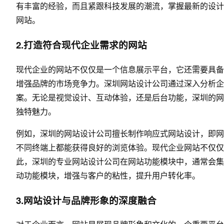
有丰富的经验，而且紧跟科技发展的潮流，掌握最新的设计
网站。
2.打造符合现代企业需求的网站
现代企业的网站不仅仅是一个信息展示平台，它还需要具备
增强品牌的市场竞争力。深圳网站设计公司通过深入分析企
案。无论是视觉设计、互动体验，还是后台功能，深圳的网
独特魅力。
例如，深圳的网站设计公司擅长制作响应式网站设计，即网
不同终端上都能获得良好的浏览体验。现代企业网站不仅仅
此，深圳的专业网站设计公司在网站功能模块中，通常会集
动功能模块，增强与客户的粘性，提升用户转化率。
3.网站设计与品牌形象的深度融合