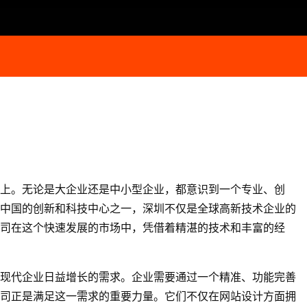
上。无论是大企业还是中小型企业，都意识到一个专业、创
中国的创新和科技中心之一，深圳不仅是全球高新技术企业的
司
在这个快速发展的市场中，凭借着精湛的技术和丰富的经
现代企业日益增长的需求。企业需要通过一个精准、功能完善
司
正是满足这一需求的重要力量。它们不仅在网站设计方面拥