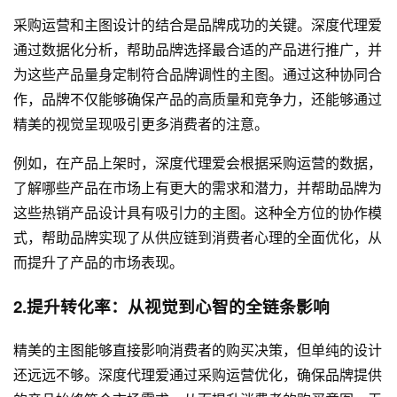
采购运营和主图设计的结合是品牌成功的关键。深度代理爱
通过数据化分析，帮助品牌选择最合适的产品进行推广，并
为这些产品量身定制符合品牌调性的主图。通过这种协同合
作，品牌不仅能够确保产品的高质量和竞争力，还能够通过
精美的视觉呈现吸引更多消费者的注意。
例如，在产品上架时，深度代理爱会根据采购运营的数据，
了解哪些产品在市场上有更大的需求和潜力，并帮助品牌为
这些热销产品设计具有吸引力的主图。这种全方位的协作模
式，帮助品牌实现了从供应链到消费者心理的全面优化，从
而提升了产品的市场表现。
2.提升转化率：从视觉到心智的全链条影响
精美的主图能够直接影响消费者的购买决策，但单纯的设计
还远远不够。深度代理爱通过采购运营优化，确保品牌提供