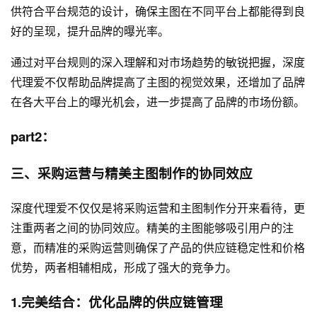
供符合平台规范的设计，确保主图在不同平台上都能得到良
好的呈现，提升品牌的曝光率。
通过对平台规则的深入理解和对市场趋势的敏锐把握，深度
代理爱不仅帮助品牌提高了主图的视觉效果，还增加了品牌
在各大平台上的曝光机会，进一步提高了品牌的市场份额。
part2：
三、采购运营与精美主图制作的协同效应
深度代理爱不仅仅是将采购运营和主图制作分开来看待，更
注重两者之间的协同效应。精美的主图能够吸引用户的注
意，而精准的采购运营则确保了产品的供应链稳定性和价格
优势，两者相辅相成，形成了强大的竞争力。
1.完美结合：优化品牌的供应链管理