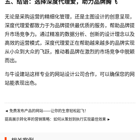
五、结语：选择深度代理爱，助力品牌腾飞
无论是采购运营的精细化管理，还是主图设计的创意呈现，
深度代理爱都致力于为品牌提供最优质的服务，帮助品牌提
升市场竞争力。通过精准的数据分析、创新的设计理念以及
高效的运营模式，深度代理爱正在帮助越来越多的品牌实现
从小众到大众的飞跃，推动着品牌在激烈的市场竞争中脱颖
而出。
与
牛设
建站这样专业的
网站设计公司
合作，可以确保您的网
站能表现出色。
◄
免费发布产品的网站——让你的生意轻松起飞！
提高展示转化率的营销策略：如何从策划到执行实现最佳效果
►