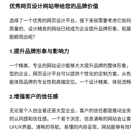
优秀网页设计网站带给您的品牌价值
选择了一个优秀的网页设计平台，接下来就需要考虑它如何
质量的、设计精良的网站已经成为企业提升品牌形象、拓展
脱颖而出呢？
1.提升品牌形象与影响力
一个精美、专业的网站设计能够大大提升品牌的整体形象，
型的企业，网页设计平台可以提供个性化的定制方案，从色
能体现品牌的专业性和高端定位。一个设计精美、体验流畅
2.增强客户的信任感
无论是个人创业者还是大型企业，客户的信任都是推动业务
的认同感和信任感。一个易于浏览、信息清晰的网站会让客
UI/UX界面、清晰的导航、易懂的内容呈现，网站能够有