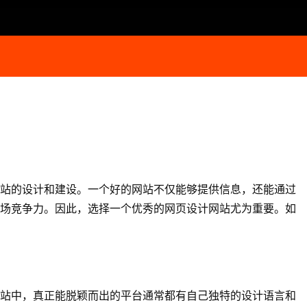
站的设计和建设。一个好的网站不仅能够提供信息，还能通过
场竞争力。因此，选择一个优秀的
网页设计
网站尤为重要。如
站中，真正能脱颖而出的平台通常都有自己独特的设计语言和