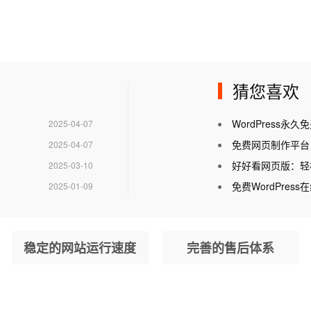
猜您喜欢
WordPress
2025-04-07
免费网页制作平台
2025-04-07
好好看网页版：轻
2025-03-10
免费WordPre
2025-01-09
稳定的网站运行速度
完善的售后体系