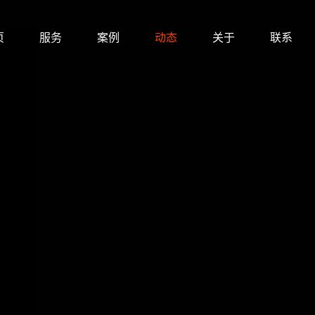
页
服务
案例
动态
关于
联系