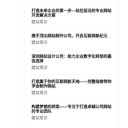
打造未来企业的第一步—站在前沿的专业网站
开发解决方案
建站常识
携手顶尖网站制作公司，开启互联网新纪元
建站常识
深圳网站设计公司：助力企业数字化转型的最
佳选择
建站常识
打造属于你的互联网新天地——完整指南带你
学会制作网站
建站常识
构建梦想的桥梁——专注于打造卓越公司网站
的专业团队
建站常识