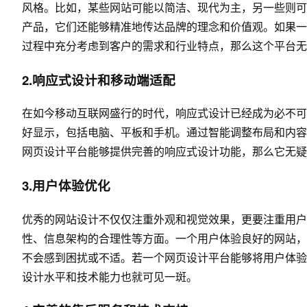
风格。比如，某些网站可能以简洁、现代为主，另一些则可
产品，它们还能够精准地传达品牌的理念和价值观。如果一
过程中充分考虑到客户的需求和行业特点，那么这个平台无
2.响应式设计和移动端适配
在如今移动互联网盛行的时代，响应式设计已经成为必不可
好显示，包括电脑、平板和手机。通过智能调整布局和内容
网页设计平台能够提供完善的响应式设计功能，那么它无疑
3.用户体验优化
优秀的网站设计不仅仅注重外观和视觉效果，更要注重用户
性、信息架构的合理性等方面。一个用户体验良好的网站，
不会感到困扰或不适。若一个网页设计平台能够将用户体验
设计水平和技术能力也就可见一斑。