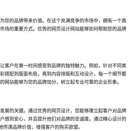
为您的品牌带来价值。在这个充满竞争的市场中，拥有一个高
市场的重要方式。优秀的网页设计网站能够如何帮助您的品牌
让客户在第一时间感受到品牌的独特魅力。例如，针对不同类
彩搭配到版面布局，再到内容排版和互动设计，每一个细节都
的网站能够为您的品牌加分，树立起专业可靠的企业形象。
发展的关键。通过优秀的网页设计，您能够建立起客户对品牌
户感到安心，并且提升他们对品牌的忠诚度。通过精心设计的
效地传递品牌价值，增强客户的购买欲望。