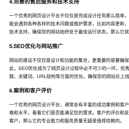
4.完善的售后服务和技术支持
一个优秀的网页设计平台不仅仅是完成设计任务那么简单，
能会遇到各种各样的技术问题或维护需求，比如内容更新、
技术支持，确保您的网站始终处于最佳运行状态，那么它就
5.SEO优化与网站推广
网站的建设不仅仅是设计和功能的集合，更重要的是要确保
此，SEO优化成为了网页设计过程中必不可少的一环。优
题、关键词、URL结构等方面的优化，确保您的网站在上
6.案例和客户评价
一个优秀的网页设计平台，通常会有丰富的成功案例和客户
格和水平，看看它们是否能满足您的需求。客户的评价和反
客户，那么它的专业能力和服务质量无疑是值得信赖的。