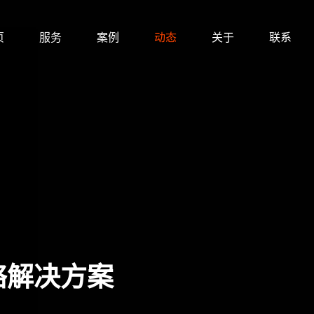
页
服务
案例
动态
关于
联系
络解决方案