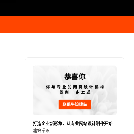
打造企业新形象，从专业网站设计制作开始
建站常识