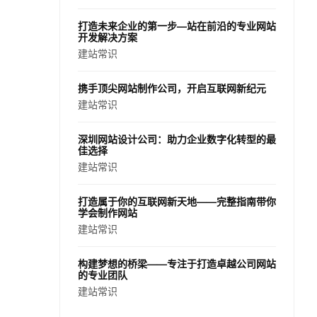
打造未来企业的第一步—站在前沿的专业网站
开发解决方案
建站常识
携手顶尖网站制作公司，开启互联网新纪元
建站常识
深圳网站设计公司：助力企业数字化转型的最
佳选择
建站常识
打造属于你的互联网新天地——完整指南带你
学会制作网站
建站常识
构建梦想的桥梁——专注于打造卓越公司网站
的专业团队
建站常识