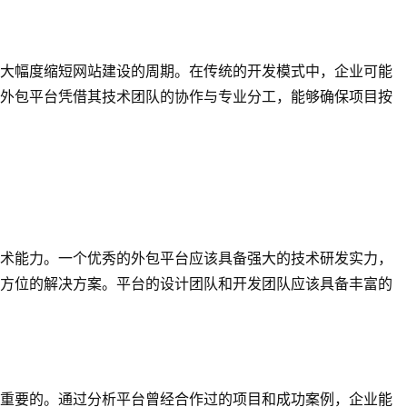
大幅度缩短
网站建设
的周期。在传统的开发模式中，企业可能
外包平台凭借其技术团队的协作与专业分工，能够确保项目按
术能力。一个优秀的外包平台应该具备强大的技术研发实力，
方位的解决方案。平台的设计团队和开发团队应该具备丰富的
重要的。通过分析平台曾经合作过的项目和成功案例，企业能