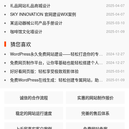
礼品网站礼品商城设计
2025-04-07
SKY INNOVATION 官网建设WIX案例
2025-04-07
某运动器械公司产品手册设计
2025-03-10
咖啡馆文化墙设计
2025-01-09
猜您喜欢
WordPress永久免费网站建设——轻松打造你的专属网站
2024-12-27
免费网页制作平台，让你零基础也能轻松搭建个人网站
2024-12-27
好好看网页版：轻松享受极致观影体验
2025-03-01
免费WordPress在线生成：轻松创建专属网站，助力个人与企业腾飞
2025-01-09
诚信的合作流程
实惠的网站制作报价
稳定的网站运行速度
完善的售后体系
上千家真实客户案例
免费网站备案