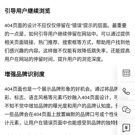
引导用户继续浏览
404页面的设计不应仅仅停留在“错误”提示的层面。最重要
的一点是，如何引导用户继续停留在网站中。可以通过提供
相关页面链接、热门推荐、搜索框等方式，帮助用户找到他
们感兴趣的内容。这样做不仅能有效降低跳失率，还能提高
用户在网站的停留时间，提升用户的浏览深度。
增强品牌识别度
404页面也是一个展示品牌形象的好机会。通过将品牌色
彩、标志、语言风格等元素巧妙融入404页面设计，可以在
不知不觉中增加品牌的曝光度和用户的品牌认知度。例如，
一些品牌会在404页面上放置幽默的品牌口号或个性化的设
计元素，让用户在错误页面中也能感受到品牌的独特魅力。