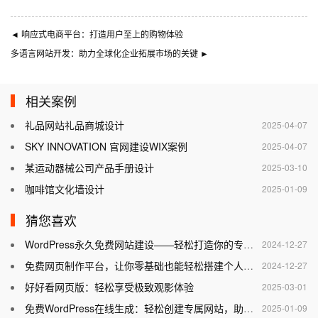
◄
响应式电商平台：打造用户至上的购物体验
多语言网站开发：助力全球化企业拓展市场的关键
►
相关案例
礼品网站礼品商城设计
2025-04-07
SKY INNOVATION 官网建设WIX案例
2025-04-07
某运动器械公司产品手册设计
2025-03-10
咖啡馆文化墙设计
2025-01-09
猜您喜欢
WordPress永久免费网站建设——轻松打造你的专属网站
2024-12-27
免费网页制作平台，让你零基础也能轻松搭建个人网站
2024-12-27
好好看网页版：轻松享受极致观影体验
2025-03-01
免费WordPress在线生成：轻松创建专属网站，助力个人与企业腾飞
2025-01-09