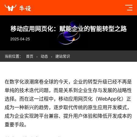
移动应用网页化：赋能企业的智能转型之路
2025-04-25
当前位置：
首页
›
动态
›
建站常识
在数字化浪潮席卷全球的今天，企业的转型升级已经不再是
单纯的技术迭代问题，而是关系到企业生存与发展的战略性
选择。而在这一过程中，移动应用网页化（WebApp化）正
成为一种新兴的趋势，逐步取代传统的原生应用开发模式，
成为企业实现跨平台兼容、提升用户体验和降低开发成本的
重要手段。