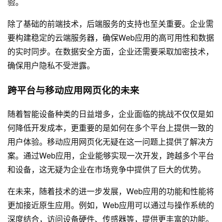
验。
除了基础的前端技术，后端服务的支持也至关重要。企业需
要构建稳定的云端服务器，确保Web应用的高可用性和数据
的实时同步。在数据安全方面，企业还需要采取加密技术，
确保用户隐私不受泄露。
跨平台与移动应用网页化的未来
随着智能设备种类的日益增多，企业面临的挑战不仅仅是如
何降低开发成本，更重要的是如何在多个平台上提供一致的
用户体验。移动应用网页化无疑在这一问题上提供了解决方
案。通过Web应用，企业能够实现一次开发，跨越多个平台
和设备，这无疑为企业在市场竞争中提供了巨大的优势。
在未来，随着技术的进一步发展，Web应用的功能和性能将
更加接近原生应用。例如，Web应用可以通过与操作系统的
深度结合，访问设备硬件、传感器等，提供更丰富的功能。