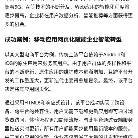
随着5G、AI等技术的不断普及，Web应用的智能化程度将
逐步提高，企业将在用户数据分析、智能推荐等方面获得更
多的机会。
成功案例：移动应用网页化赋能企业智能转型
以某大型电商平台为例，传统上该平台依赖于Android和
iOS的原生应用来服务其用户。由于用户群体的多样性和平
台的不断更新，原生应用的维护成本逐渐增加，且跨平台开
发的工作量庞大，更新迭代也变得愈加复杂。最终，该平台
决定将其应用网页化。
通过采用HTML5和响应式设计，该平台成功实现了跨设
备、跨平台的兼容性，用户无需下载和更新应用即可通过浏
览器访问，体验流程更加简便流畅。与此平台通过云端服务
器推送实时更新，所有用户都能同步使用最新版本的服务。
由于网页应用的优势，企业不仅节省了大量的开发和运维成