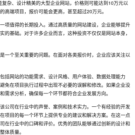
能复杂、设计精美的大型企业网站，价格则可能达到10万元以
的高端项目，报价可能会更高，甚至超过20万元。
一项值得的长期投入。通过高质量的网站建设，企业能够提升
实的基础。对于许多企业而言，这种投资不仅仅是网站本身，
是一个至关重要的问题。在面对各类报价时，企业应该关注以
包括网站的功能需求、设计风格、用户体验、数据处理能力
避免在项目执行过程中出现不必要的误解和修改。如果企业没
和需求分析，确保每一个环节都符合企业发展方向。
该公司在行业中的声誉、案例和技术实力。一个有经验的开发
在项目的每一个环节上提供专业的建议和解决方案。在这一点
司在行业中的口碑和评价。优秀的团队能够通过创新的设计和
整体质量。