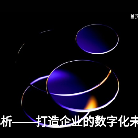
首
解析——打造企业的数字化