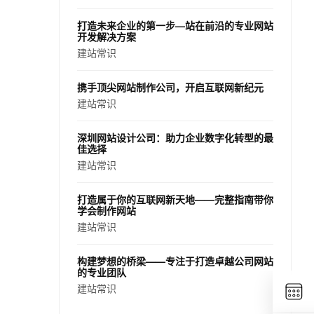
打造未来企业的第一步—站在前沿的专业网站
开发解决方案
建站常识
携手顶尖网站制作公司，开启互联网新纪元
建站常识
深圳网站设计公司：助力企业数字化转型的最
佳选择
建站常识
打造属于你的互联网新天地——完整指南带你
学会制作网站
建站常识
构建梦想的桥梁——专注于打造卓越公司网站
的专业团队
建站常识