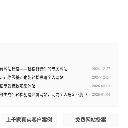
永久免费网站建设——轻松打造你的专属网站
2024-12-27
，让你零基础也能轻松搭建个人网站
2024-12-27
松享受极致观影体验
2025-03-01
ss在线生成：轻松创建专属网站，助力个人与企业腾飞
2025-01-09
上千家真实客户案例
免费网站备案