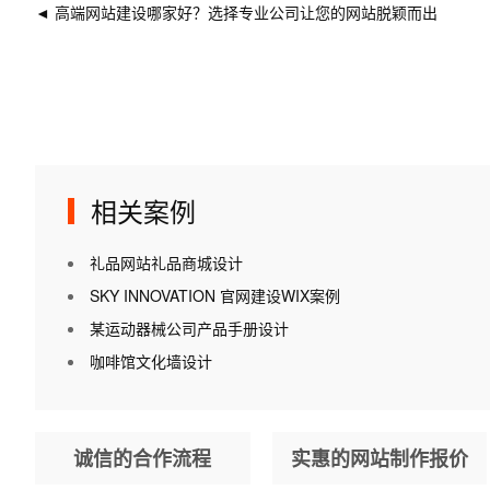
◄
高端网站建设哪家好？选择专业公司让您的网站脱颖而出
相关案例
礼品网站礼品商城设计
SKY INNOVATION 官网建设WIX案例
某运动器械公司产品手册设计
咖啡馆文化墙设计
诚信的合作流程
实惠的网站制作报价