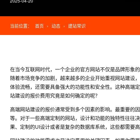
2025-04-20
当前位置：
首页
›
动态
›
建站常识
在当今互联网时代，一个企业的官方网站不仅是品牌形象的
随着市场竞争的加剧，越来越多的企业开始重视
网站建设
，
体验流畅，还需要具备强大的功能性和安全性。这种高端定
站建设
的报价费用究竟是如何确定的呢？
高端网站建设的报价通常受到多个因素的影响。最重要的因
等。对于一些高端定制的网站，设计和功能的独特性往往决
果、定制的UI设计或者是复杂的数据库系统，这些都需要