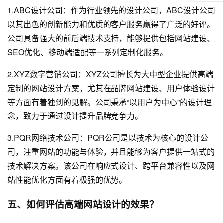
1.ABC设计公司：作为行业领先的设计公司，ABC设计公司
以其出色的创新能力和优质的客户服务赢得了广泛的好评。
公司具备强大的前后端技术支持，能够提供包括
网站建设
、
SEO优化、移动端适配等一系列定制化服务。
2.XYZ数字营销公司：XYZ公司擅长为大中型企业提供高端
定制的网站设计方案，尤其在品牌
网站建设
、用户体验设计
等方面有着独到的见解。公司秉承“以用户为中心”的设计理
念，致力于通过设计提升品牌竞争力。
3.PQR网络技术公司：PQR公司是以技术为核心的设计公
司，注重网站的功能与体验，并且能够为客户提供一站式的
技术解决方案。该公司在响应式设计、跨平台兼容性以及网
站性能优化方面有着极强的优势。
五、如何评估高端网站设计的效果？