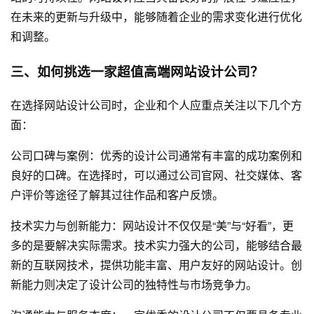
在未来的更新与升级中，能够随着企业的需求变化进行优化
和调整。
三、如何挑选一家超值高端网站设计公司？
在选择网站设计公司时，企业和个人应重点关注以下几个方
面：
公司口碑与案例：优秀的设计公司通常有丰富的成功案例和
良好的口碑。在选择时，可以通过公司官网、社交媒体、客
户评价等途径了解其过往作品和客户反馈。
技术实力与创新能力：网站设计不仅仅是“美”与“好看”，更
多的是要解决实际需求。技术实力强大的公司，能够结合最
新的互联网技术，提供功能丰富、用户友好的网站设计。创
新能力则决定了设计公司的独特性与市场竞争力。