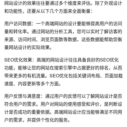
网站设计的效果往往要通过多个维度来评估。除了外观设计
和功能性，还要从以下几个方面来全面衡量：
用户访问数据：一个高端网站的设计要能够提高用户的访问
量和转化率。通过网站的分析工具，您可以实时了解访客的
来源、访问时间、浏览页面数等数据，这些数据能帮助您衡
量网站设计的实际效果。
SEO优化效果：高端的网站设计往往具备良好的SEO优化
功能，能够让您的网站在搜索引擎中占据更好的排名，从而
带来更多的有机流量。SEO优化包括关键词布局、页面加载
速度、内容更新等多个方面。
用户反馈与满意度：通过用户的反馈可以了解网站设计是否
符合用户的需求。用户对网站的使用感受和评价，是判断设
计是否成功的重要依据。高端网站设计应当能够满足不同用
户的需求，并提供个性化的服务。