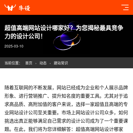
超值高端网站设计哪家好？为您揭秘最具竞争
力的设计公司！
2025-03-10
当前位置：
首页
›
动态
›
建站常识
随着互联网的不断发展，网站已经成为企业和个人展示品牌
形象、进行营销推广、提升知名度的重要工具。尤其对于追
求高品质、高附加值的客户来说，选择一家超值且高端的专
业
网站设计公司
至关重要。市场上
网站设计公司
众多，如何
挑选出真正能够满足自己需求的设计公司成为了一个重要课
题。在此，我们将为您详细解答：超值高端网站设计哪家